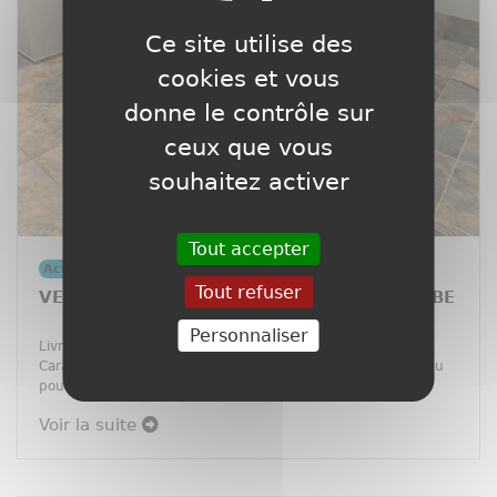
Ce site utilise des
cookies et vous
donne le contrôle sur
ceux que vous
souhaitez activer
Tout accepter
Actualités
Tout refuser
VENTE D'UN BILLARD RENE PIERRE CARAÏBE
Personnaliser
Livraison et installation d’un très beau billard René Pierre
Caraïbe Outdoor, vous l’aurez compris c’est un billard conçu
pour être utilis&e ...
Voir la suite