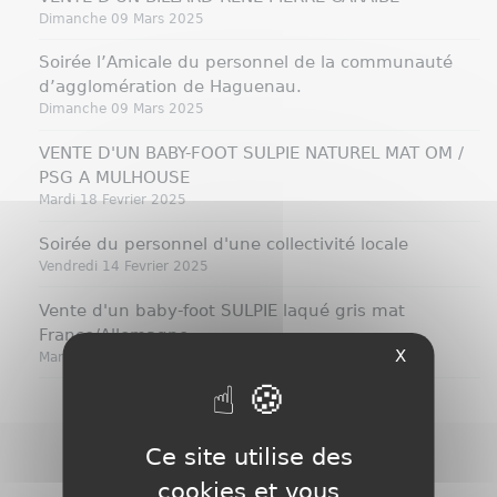
Dimanche 09 Mars 2025
Soirée l’Amicale du personnel de la communauté
d’agglomération de Haguenau.
Dimanche 09 Mars 2025
VENTE D'UN BABY-FOOT SULPIE NATUREL MAT OM /
PSG A MULHOUSE
Mardi 18 Fevrier 2025
Soirée du personnel d'une collectivité locale
Vendredi 14 Fevrier 2025
Vente d'un baby-foot SULPIE laqué gris mat
France/Allemagne
X
Mardi 11 Fevrier 2025
Ce site utilise des
cookies et vous