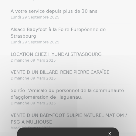
A votre service depuis plus de 30 ans
Lundi 29 Septembre 2025
Alsace Babyfoot à la Foire Européenne de
Strasbourg
Lundi 29 Septembre 2025
LOCATION CHEZ HYUNDAI STRASBOURG
Dimanche 09 Mars 2025
VENTE D'UN BILLARD RENE PIERRE CARAÏBE
Dimanche 09 Mars 2025
Soirée l’Amicale du personnel de la communauté
d’agglomération de Haguenau.
Dimanche 09 Mars 2025
VENTE D'UN BABY-FOOT SULPIE NATUREL MAT OM /
PSG A MULHOUSE
Mardi 18 Fevrier 2025
X