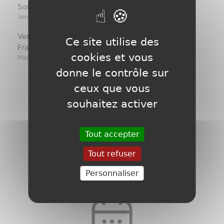
Soirée du personnel d'une collectivité locale
Vendredi 14 Fevrier 2025
Vente d'un baby-foot SULPIE laqué gris mat
Ce site utilise des
France/Allemagne
cookies et vous
Mardi 11 Fevrier 2025
donne le contrôle sur
ceux que vous
souhaitez activer
Tout accepter
Tout refuser
Personnaliser
Entreprise
familliale