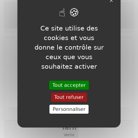
X
Tarif
Vente Pièce
1999,99 €
T.T.C.
Ce site utilise des
cookies et vous
donne le contrôle sur
ceux que vous
souhaitez activer
Tout accepter
Tout refuser
Bornes Arcade
Borne Arcade Retrogaming
Personnaliser
Tarif
Vente