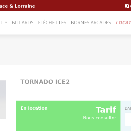
ace & Lorraine
OT
BILLARDS
FLÉCHETTES
BORNES ARCADES
LOCAT
TORNADO ICE2
Tarif
En location
DA
Nous consulter