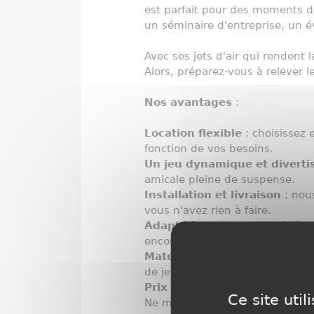
est parfait pour des moments de
un séminaire d'entreprise, un é
Avec ses jets d'air qui rendent 
Alors, préparez-vous à relever 
Nos avantages
:
Location flexible
: choisissez 
fonction de vos besoins.
Un jeu dynamique et diverti
amicale pleine de suspense.
Installation et livraison
: nou
vous n'avez rien à faire.
Adapté à tous types d'évé
encore.
Matériel de qualité
: nos tab
de jeu optimale.
Prix attractifs
: nous proposons
Ce site uti
Ne manquez pas l’occasion de r