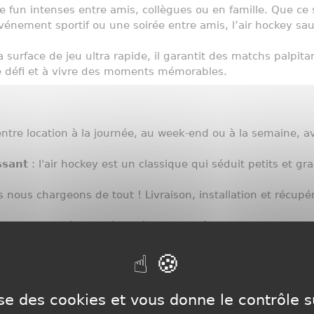
 fun intenses entre amis, collègues ou en famille. Que ce s
vénement sportif ou une soirée entre amis, l’air hockey saur
la surface de jeu ultra rapide, il garantit des matchs palpit
le défi et à vivre des moments mémorables.
entre location à la journée, au week-end ou à la semaine, 
ssant
: l'air hockey est un classique qui séduit petits et g
s nous chargeons de tout ! Livraison, installation et récupé
nements
: soirées privées, séminaires, fêtes d'entreprise, ma
les d’air hockey sont modernes, robustes et soigneusement
 des tarifs compétitifs adaptés à tous les budgets.
lise des cookies et vous donne le contrôle 
endre votre événement inoubliable avec un air hockey !