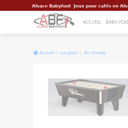
Panneau de gestion des cookies
Alsace Babyfoot Jeux pour cafés en Als
ACCUEIL
BABY-FO
Accueil
Location
Air Hockey