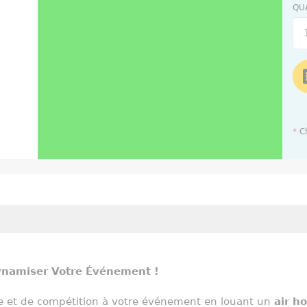
QU
*
Ch
ynamiser Votre Événement !
e et de compétition à votre événement en louant un
air h