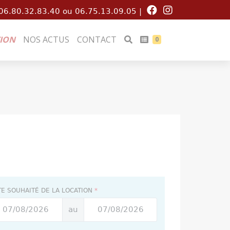
06.80.32.83.40 ou 06.75.13.09.05 |
ION
NOS ACTUS
CONTACT
0
TE SOUHAITÉ DE LA LOCATION
*
au