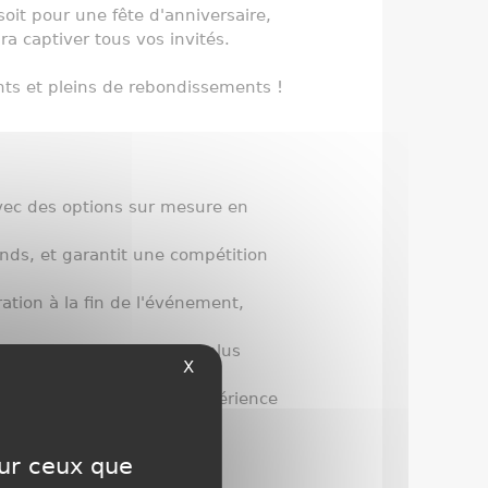
oit pour une fête d'anniversaire,
a captiver tous vos invités.
ants et pleins de rebondissements !
avec des options sur mesure en
rands, et garantit une compétition
ration à la fin de l'événement,
riages, anniversaires, et plus
X
 entretenues pour une expérience
sur ceux que