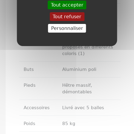
Tout accepter
Barres
Acier inoxydable, auto-
Tout refuser
lubrifiante
Personnaliser
Joueurs
Aluminium, sabots
lourds, vissés,
proposés en différents
coloris (1)
Buts
Aluminium poli
Pieds
Hêtre massif,
démontables
Accessoires
Livré avec 5 balles
Poids
85 kg