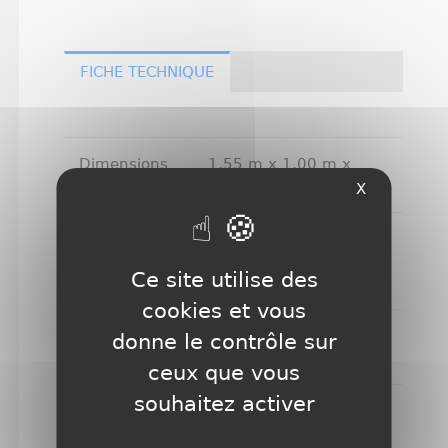
FICHE TECHNIQUE
Dimensions
1,55 m x 1,00 m x
0.92 m
X
Meuble
Hêtre massif forêt
noire, provenant de
Ce site utilise des
forêts écogérées
cookies et vous
Vernis
Polyuréthane, brillant
donne le contrôle sur
ou mat
ceux que vous
souhaitez activer
Retour de
Central
balles