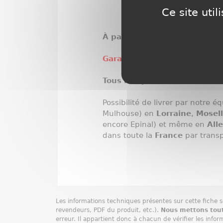
Ce site uti
À partir de 2350€
Garantie 12 mois
Tous nos prix sont en TTC, hor
Possibilité de livrer par notre 
Mulhouse) en
Lorraine
,
Mosel
encore Epinal) et même en
All
dans toute la
France
par transp
Les informations techniques présentes sur cette fiche so
revendeurs, PDF du produit, etc.).
Nous mettons tout
erreur. Il appartient donc à chacun de vérifier les info