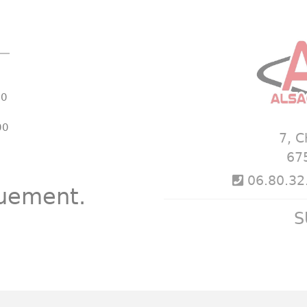
00
00
7, 
67
06.80.32.
quement.
S