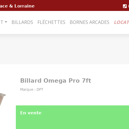
ace & Lorraine
OT
BILLARDS
FLÉCHETTES
BORNES ARCADES
LOCAT
Billard Omega Pro 7ft
Marque : DPT
En vente