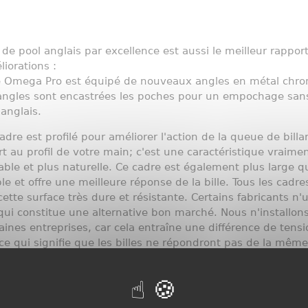
de pool anglais par excellence est aussi le meilleur rappor
iorations :
e Omega Pro est équipé de nouveaux angles en métal chro
ngles sont encastrées les poches pour un empochage sans r
 anglais.
re est profilé pour améliorer l'action de la queue de billar
t au profil de votre main; c'est une caractéristique vraime
able et plus naturelle. Ce cadre est également plus large 
able et offre une meilleure réponse de la bille. Tous les ca
ette surface très dure et résistante. Certains fabricants n'
 qui constitue une alternative bon marché. Nous n'installon
aines entreprises, car cela entraîne une différence de tens
ce qui signifie que les billes ne répondront pas de la même
d anglaises sont équipées de 3 fixations sur chaque bande.
s tests, nous avons constaté qu'en augmentant ce nombre à
leure de tous les billards anglais.
ur la finition, nous adaptons des pieds chromés à la table