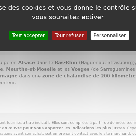
lise des cookies et vous donne le contrôle 
vous souhaitez activer
Tout accepter
Tout refuser
Personnaliser
s frais de livraison et d'installation.
équipe en
Alsace
dans le
Bas-Rhin
(Haguenau, Strasbourg),
le
,
Meurthe-et-Moselle
et les
Vosges
(de Sarreguemines 
emagne
dans une
zone de chalandise de 200 kilomètre
orteur.
nt fournies à titre indicatif. Elles sont compilées à partir de données tech
 en œuvre pour vous apporter les indications les plus justes
. Cep
rmations avant son achat, soit en prenant contact avec le site marchand, ou