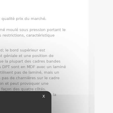
t qualité prix du marché.
mé moulé sous pression portant le
estrictions, caractéristique
d; le bord supérieur est
nt géniale et une position de
que la plupart des cadres bandes
dres DPT sont en MDF avec un laminé
utilisent pas de laminé, mais un
s pas de charnières sur le cadre
ion et peut provoquer une
 façon des quatre côtés.
 Ces fixations maintiennent la
X
 4 fixations par bande, la
 DPT Omega Pro.