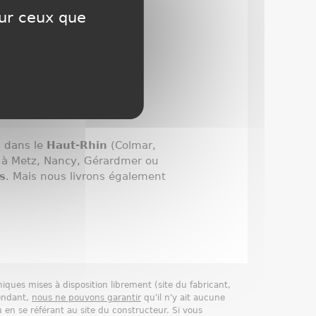
sur ceux que
 dans le
Haut-Rhin
(Colmar,
à Metz, Nancy, Gérardmer ou
s
. Mais nous livrons également
niques mises à disposition librement (site du fabricant,
endant,
nous ne pouvons garantir
qu'il n'y ait aucune
 en se référant au site du constructeur. Si vous