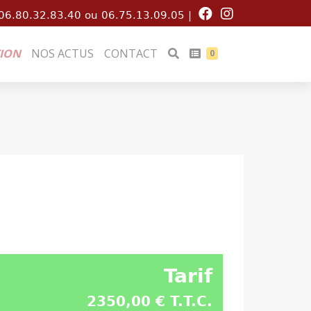
06.80.32.83.40 ou 06.75.13.09.05 |
ION
NOS ACTUS
CONTACT
0
Tarif
2350,00 € T.T.C.