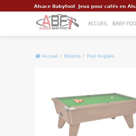
Panneau de gestion des cookies
Alsace Babyfoot Jeux pour cafés en Als
ACCUEIL
BABY-FO
Accueil
Billards
Pool Anglais