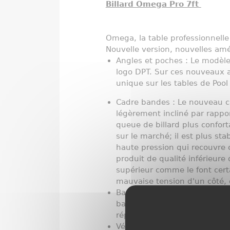
Billard Omega Pro 7ft
Omega, la table professionnelle 
Nouvelle version, nouvelles amél
Angles et poches : Le modèl
logo DPT. Sur ces nouveaux a
unique sur les tables de Pool
Cadre bandes : Le nouveau cad
légèrement incliné par rappor
queue de billard plus confort
sur le marché; il est plus st
haute pression qui recouvre c
produit de qualité inférieure
supérieur comme le font cert
mauvaise tension d'un côté, 
Bandes : Les tables de billar
bande sur le cadre. Après de
réponse de la bille est la meil
Vérins de mise à niveau : Po