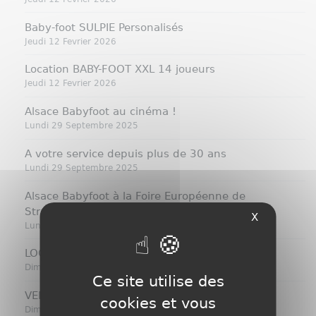
Baby-foot SULPIE Personalisés
Jeudi 12 Fevrier 2026
Location BABY-FOOT XXL 14 joueurs
Jeudi 12 Fevrier 2026
Alsace Babyfoot au cinéma !
Lundi 29 Septembre 2025
A votre service depuis plus de 30 ans
Lundi 29 Septembre 2025
Alsace Babyfoot à la Foire Européenne de
Strasbourg
X
Lundi 29 Septembre 2025
LOCATION CHEZ HYUNDAI STRASBOURG
Dimanche 09 Mars 2025
Ce site utilise des
VENTE D'UN BILLARD RENE PIERRE CARAÏBE
cookies et vous
Dimanche 09 Mars 2025