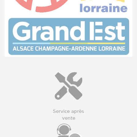
Service après
vente