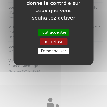
donne le contrôle sur
Soirée l’Amicale du personnel de la communauté
ceux que vous
d’agglomération de Haguenau.
souhaitez activer
Dimanche 09 Mars 2025
VENTE D'UN BABY-FOOT SULPIE NATUREL MAT OM /
Tout accepter
PSG A MULHOUSE
Mardi 18 Fevrier 2025
Tout refuser
Soirée du personnel d'une collectivité locale
Personnaliser
Vendredi 14 Fevrier 2025
Vente d'un baby-foot SULPIE laqué gris mat
France/Allemagne
Mardi 11 Fevrier 2025